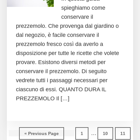
spieghiamo come
conservare il
prezzemolo. Che provenga dal giardino o
dal negozio, è facile conservare il
prezzemolo fresco così da averlo a
disposizione per tutte le ricette che volete
provare. Esistono diversi metodi per
conservare il prezzemolo. Di seguito
vedrete tutti i passaggi necessari per
ciascuno di essi. QUANTO DURA IL
PREZZEMOLO Il […]
Interim
…
Go
Page
Page
Page
«
Previous Page
1
10
11
to