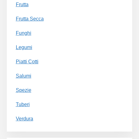
Frutta
Frutta Secca
Funghi
Legumi
Piatti Cotti
Salumi
Spezie
Tuberi
Verdura