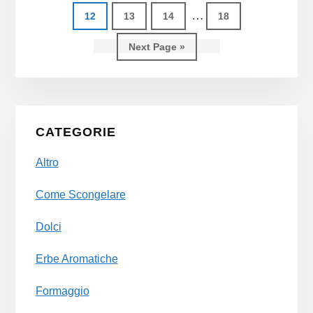
pages
Interim
…
Page
Page
Page
Page
12
13
14
18
omitted
pages
Go
Next Page »
omitted
to
Primary
CATEGORIE
Sidebar
Altro
Come Scongelare
Dolci
Erbe Aromatiche
Formaggio