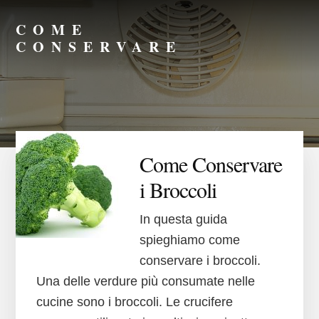
Skip
Skip
to
to
COME
primary
content
CONSERVARE
sidebar
Consigli
su
Come
Conservare
Meglio
Come Conservare
i Broccoli
In questa guida
spieghiamo come
conservare i broccoli.
Una delle verdure più consumate nelle
cucine sono i broccoli. Le crucifere