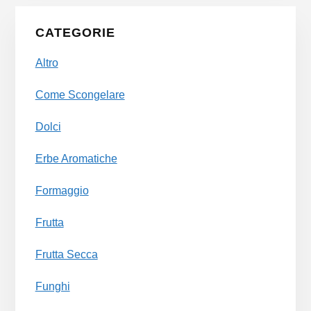
Primary
CATEGORIE
Sidebar
Altro
Come Scongelare
Dolci
Erbe Aromatiche
Formaggio
Frutta
Frutta Secca
Funghi