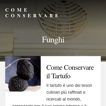
Skip
Skip
to
to
COME
primary
content
CONSERVARE
sidebar
Consigli
su
Come
Funghi
Conservare
Meglio
Come Conservare
il Tartufo
Il tartufo è uno dei tesori
culinari più raffinati e
ricercati al mondo,