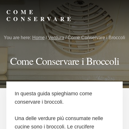
Skip
Skip
to
to
COME
primary
content
CONSERVARE
sidebar
Consigli
su
You are here:
Home
/
Verdura
/
Come Conservare i Broccoli
Come
Conservare
Meglio
Come Conservare i Broccoli
In questa guida spieghiamo come
conservare i broccoli.
Una delle verdure più consumate nelle
cucine sono i broccoli. Le crucifere