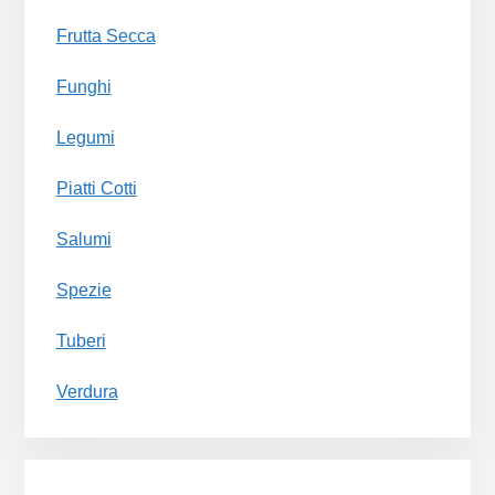
Frutta Secca
Funghi
Legumi
Piatti Cotti
Salumi
Spezie
Tuberi
Verdura