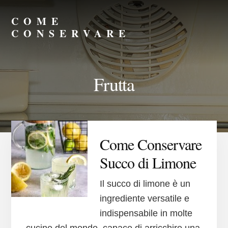
Skip
Skip
to
to
COME
primary
content
CONSERVARE
sidebar
Consigli
su
Come
Frutta
Conservare
Meglio
Come Conservare
Succo di Limone
Il succo di limone è un
ingrediente versatile e
indispensabile in molte