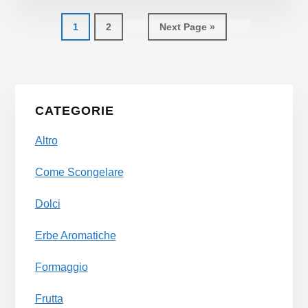
Page
Page
Go
1
2
Next Page »
to
Primary
CATEGORIE
Sidebar
Altro
Come Scongelare
Dolci
Erbe Aromatiche
Formaggio
Frutta