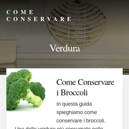
Skip
Skip
to
to
COME
primary
content
CONSERVARE
sidebar
Consigli
su
Come
Verdura
Conservare
Meglio
Come Conservare
i Broccoli
In questa guida
spieghiamo come
conservare i broccoli.