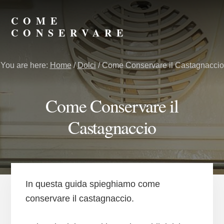
Skip
Skip
to
to
COME
primary
content
CONSERVARE
sidebar
Consigli
su
You are here:
Home
/
Dolci
/
Come Conservare il Castagnaccio
Come
Conservare
Meglio
Come Conservare il
Castagnaccio
In questa guida spieghiamo come
conservare il castagnaccio.