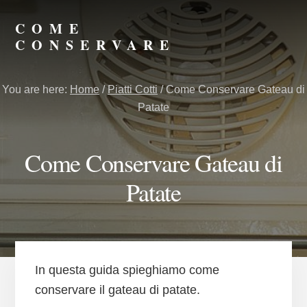
Skip
Skip
to
to
COME
primary
content
CONSERVARE
sidebar
Consigli
su
You are here:
Home
/
Piatti Cotti
/
Come Conservare Gateau di
Come
Patate
Conservare
Meglio
Come Conservare Gateau di
Patate
In questa guida spieghiamo come
conservare il gateau di patate.